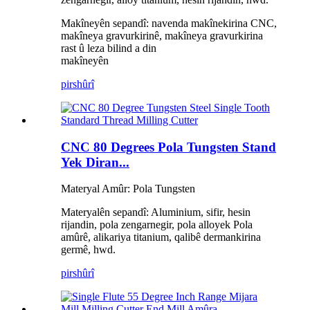
Makîneyên sepandî: navenda makînekirina CNC,
makîneya gravurkirinê, makîneya gravurkirina
rast û leza bilind a din
makîneyên
pirs
hûrî
CNC 80 Degrees Pola Tungsten Stand
Yek Diran...
Materyal Amûr: Pola Tungsten
Materyalên sepandî: Aluminium, sifir, hesin
rijandin, pola zengarnegir, pola alloyek Pola
amûrê, alikariya titanium, qalibê dermankirina
germê, hwd.
pirs
hûrî