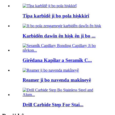
Tîpa karbîdê ji bo pola hişkkirî
Karbidên dawîn ên hişk ên ji bo ...
Girêdana Kapîlar a Seramîk C...
Reamer ji bo navenda makîneyê
Drill Carbide Step For Stai...