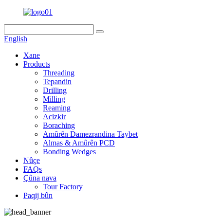
English
Xane
Products
Threading
Tepandin
Drilling
Milling
Reaming
Acizkir
Boraching
Amûrên Damezrandina Taybet
Almas & Amûrên PCD
Bonding Wedges
Nûçe
FAQs
Çûna nava
Tour Factory
Paqij bûn