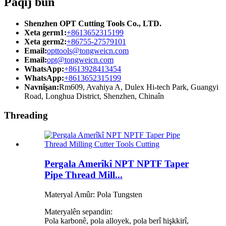
Paqij bûn
Shenzhen OPT Cutting Tools Co., LTD.
Xeta germ1:
+8613652315199
Xeta germ2:
+86755-27579101
Email:
opttools@tongweicn.com
Email:
opt@tongweicn.com
WhatsApp:
+8613928413454
WhatsApp:
+8613652315199
Navnîşan:
Rm609, Avahiya A, Dulex Hi-tech Park, Guangyi
Road, Longhua District, Shenzhen, Chinaîn
Threading
Pergala Amerîkî NPT NPTF Taper
Pipe Thread Mill...
Materyal Amûr: Pola Tungsten
Materyalên sepandin:
Pola karbonê, pola alloyek, pola berî hişkkirî,