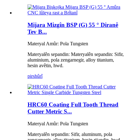
Mijara Mizgîn BSP (G) 55 ° Diranê
Tev B...
Materyal Amûr: Pola Tungsten
Materyalên sepandin: Materyalên sepandin: Sifir,
aluminium, pola zengarnegir, alloy titanium,
hesin avêtin, hwd.
pirs
hûrî
HRC60 Coating Full Tooth Thread
Cutter Metric S...
Materyal Amûr: Pola Tungsten
Materyalên sepandin: Sifir, aluminum, pola
zengarnegir, alloy titanium, hesin rijandin, hwd.