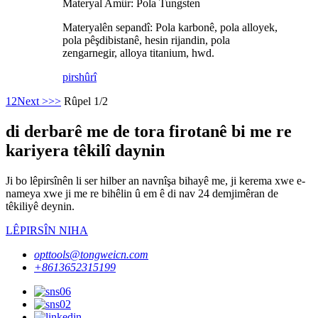
Materyal Amûr: Pola Tungsten
Materyalên sepandî: Pola karbonê, pola alloyek,
pola pêşdibistanê, hesin rijandin, pola
zengarnegir, alloya titanium, hwd.
pirs
hûrî
1
2
Next >
>>
Rûpel 1/2
di derbarê me de tora firotanê bi me re
kariyera têkilî daynin
Ji bo lêpirsînên li ser hilber an navnîşa bihayê me, ji kerema xwe e-
nameya xwe ji me re bihêlin û em ê di nav 24 demjimêran de
têkiliyê deynin.
LÊPIRSÎN NIHA
opttools@tongweicn.com
+8613652315199