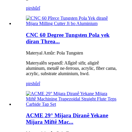
pirs
hûrî
CNC 60 Degree Tungsten Pola yek
diran Threa...
Materyal Amûr: Pola Tungsten
Materyalên sepandî: Alîgirê sifir, aligirê
aluminum, metalê ne-ferrous, acrylic, fiber cama,
acrylic, substrate aluminium, hwd.
pirs
hûrî
ACME 29° Mijara Diranê Yekane
Mijara Miftê Mac...