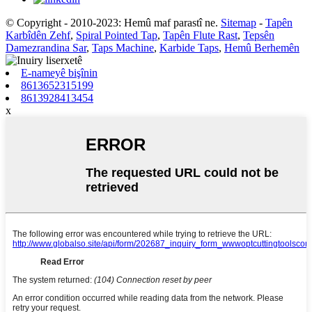
© Copyright - 2010-2023: Hemû maf parastî ne.
Sitemap
-
Tapên
Karbîdên Zehf
,
Spiral Pointed Tap
,
Tapên Flute Rast
,
Tepsên
Damezrandina Sar
,
Taps Machine
,
Karbide Taps
,
Hemû Berhemên
E-nameyê bişînin
8613652315199
8613928413454
x