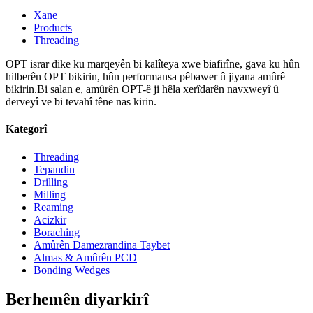
Xane
Products
Threading
OPT israr dike ku marqeyên bi kalîteya xwe biafirîne, gava ku hûn
hilberên OPT bikirin, hûn performansa pêbawer û jiyana amûrê
bikirin.Bi salan e, amûrên OPT-ê ji hêla xerîdarên navxweyî û
derveyî ve bi tevahî têne nas kirin.
Kategorî
Threading
Tepandin
Drilling
Milling
Reaming
Acizkir
Boraching
Amûrên Damezrandina Taybet
Almas & Amûrên PCD
Bonding Wedges
Berhemên diyarkirî