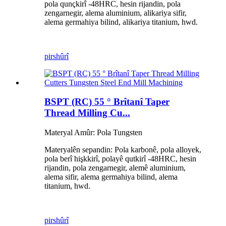
pola qunçkirî -48HRC, hesin rijandin, pola
zengarnegir, alema aluminium, alikariya sifir,
alema germahiya bilind, alikariya titanium, hwd.
pirs
hûrî
BSPT (RC) 55 ° Brîtanî Taper
Thread Milling Cu...
Materyal Amûr: Pola Tungsten
Materyalên sepandin: Pola karbonê, pola alloyek,
pola berî hişkkirî, polayê qutkirî -48HRC, hesin
rijandin, pola zengarnegir, alemê aluminium,
alema sifir, alema germahiya bilind, alema
titanium, hwd.
pirs
hûrî